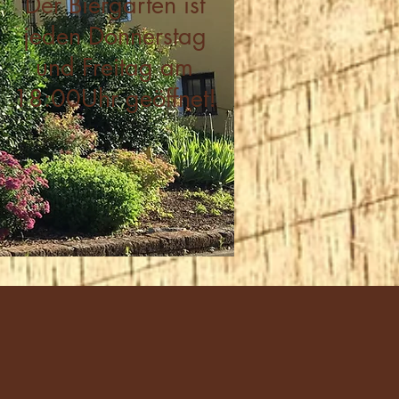
Der Biergarten ist
jeden Donnerstag
und Freitag am
18:00Uhr geöffnet!