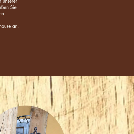
m unserer
eßen Sie
ken.
uhause an.