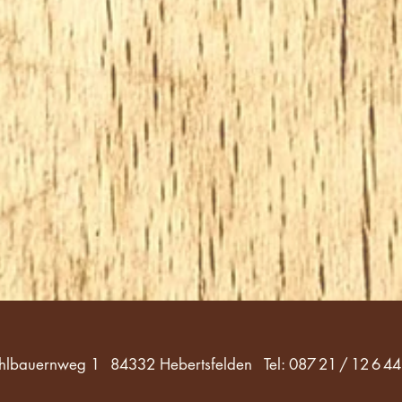
hlbauernweg 1
84332 Hebertsfelden
Tel: 087 21 / 12 6 44